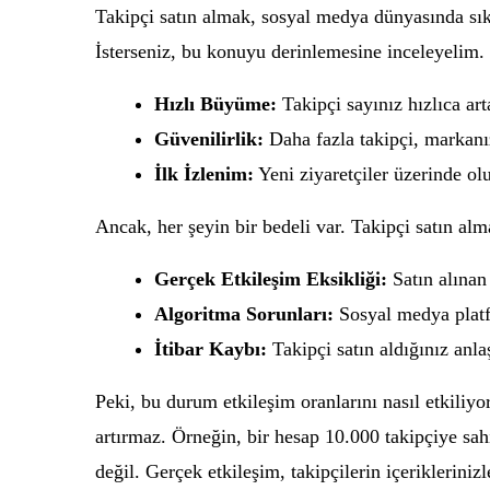
Takipçi satın almak, sosyal medya dünyasında sı
İsterseniz, bu konuyu derinlemesine inceleyelim. 
Hızlı Büyüme:
Takipçi sayınız hızlıca art
Güvenilirlik:
Daha fazla takipçi, markanı
İlk İzlenim:
Yeni ziyaretçiler üzerinde olu
Ancak, her şeyin bir bedeli var. Takipçi satın al
Gerçek Etkileşim Eksikliği:
Satın alınan 
Algoritma Sorunları:
Sosyal medya platfo
İtibar Kaybı:
Takipçi satın aldığınız anlaşı
Peki, bu durum etkileşim oranlarını nasıl etkiliyor
artırmaz. Örneğin, bir hesap 10.000 takipçiye sahi
değil. Gerçek etkileşim, takipçilerin içerikleriniz