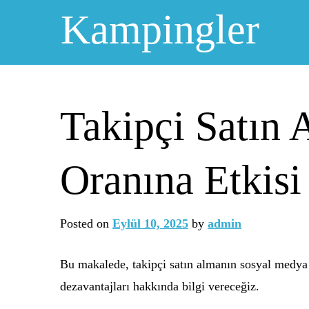
Skip
Kampingler
to
content
Takipçi Satın 
Oranına Etkisi
Posted on
Eylül 10, 2025
by
admin
Bu makalede, takipçi satın almanın sosyal medya ü
dezavantajları hakkında bilgi vereceğiz.