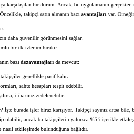
kça karşılaşılan bir durum. Ancak, bu uygulamanın gerçekten
Öncelikle, takipçi satın almanın bazı
avantajları
var. Örneği
ar.
zın daha güvenilir görünmesini sağlar.
mlu bir ilk izlenim bırakır.
manın bazı
dezavantajları
da mevcut:
takipçiler genellikle pasif kalır.
rmları, sahte hesapları tespit edebilir.
lırsa, itibarınız zedelenebilir.
? İşte burada işler biraz karışıyor. Takipçi sayınız artsa bile
p olabilir, ancak bu takipçilerin yalnızca %5’i içerikle etkil
le nasıl etkileşimde bulunduğuna bağlıdır.