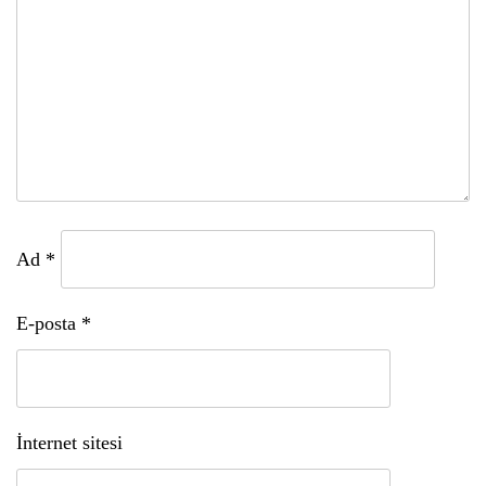
Ad
*
E-posta
*
İnternet sitesi