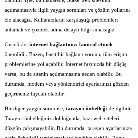
olabilir? İşte, bu makalede, Stake web sitesinin
açılmamasıyla ilgili yaygın sorunları ve çözüm yollarını
ele alacağız. Kullanıcıların karşılaştığı problemleri
anlamak ve çözmek adına detaylı bilgi sunacağız.
Öncelikle,
internet bağlantınızı kontrol etmek
önemlidir. Bazen, basit bir bağlantı sorunu, tüm erişim
problemlerine yol açabilir. İnternet hızınızda bir düşüş
varsa, bu da sitenin açılmamasına neden olabilir. Bu
durumda, modem veya yönlendirici ayarlarınızı gözden
geçirmeniz faydalı olabilir.
Bir diğer yaygın sorun ise,
tarayıcı önbelleği
ile ilgilidir.
Tarayıcı önbelleğiniz dolduğunda, bazı web siteleri
düzgün çalışmayabilir. Bu durumda, tarayıcı ayarlarınıza