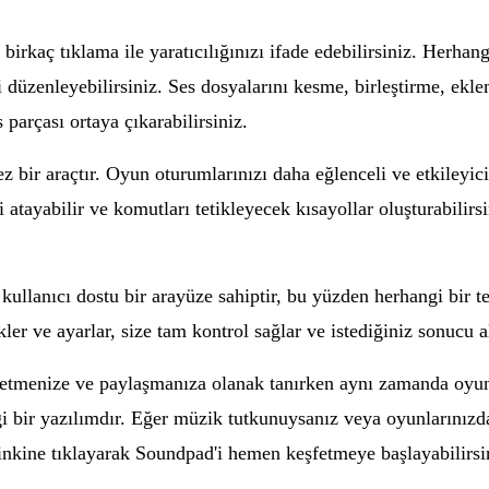
rkaç tıklama ile yaratıcılığınızı ifade edebilirsiniz. Herhangi
i düzenleyebilirsiniz. Ses dosyalarını kesme, birleştirme, ekle
parçası ortaya çıkarabilirsiniz.
 bir araçtır. Oyun oturumlarınızı daha eğlenceli ve etkileyici
 sesi atayabilir ve komutları tetikleyecek kısayollar oluşturab
kullanıcı dostu bir arayüze sahiptir, bu yüzden herhangi bir t
ler ve ayarlar, size tam kontrol sağlar ve istediğiniz sonucu a
etmenize ve paylaşmanıza olanak tanırken aynı zamanda oyun d
 bir yazılımdır. Eğer müzik tutkunuysanız veya oyunlarınızda s
nkine tıklayarak Soundpad'i hemen keşfetmeye başlayabilirsi