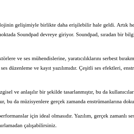
inin gelişimiyle birlikte daha erişilebilir hale geldi. Artık he
u noktada Soundpad devreye giriyor. Soundpad, sıradan bir bil
örlere ve ses mühendislerine, yaratıcılıklarını serbest bırakm
ses düzenleme ve kayıt yazılımıdır. Çeşitli ses efektleri, ens
sel ve anlaşılır bir şekilde tasarlanmıştır, bu da kullanıcıları
r, bu da müzisyenlere gerçek zamanda enstrümanlarına dokun
 performanslar için ideal olmasıdır. Yazılım, gerçek zamanlı s
ırlamadan çalışabilirsiniz.