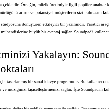
çekicidir. Örneğin, müzik üretimiyle ilgili popüler anahtar 
nürlüğünü artırır ve potansiyel müşterilerin sizi bulmasını kola
stüdyosuna dönüştüren etkileyici bir yazılımdır. Yaratıcı araç
 mühendislerine büyük bir avantaj sağlar. Soundpad'i kullanar
tminizi Yakalayın: Soun
oktaları
in tasarlanmış bir sanal klavye programıdır. Bu kullanıcı dos
ır ve müziğinizi kişiselleştirmenizi sağlar. İşte Soundpad'in
rları doğru bir şekilde yapmanız önemlidir. Programın ses gir