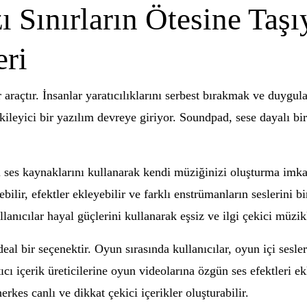
zı Sınırların Ötesine Ta
eri
araçtır. İnsanlar yaratıcılıklarını serbest bırakmak ve duygular
leyici bir yazılım devreye giriyor. Soundpad, sese dayalı bir 
li ses kaynaklarını kullanarak kendi müziğinizi oluşturma imk
ilir, efektler ekleyebilir ve farklı enstrümanların seslerini bir
ıcılar hayal güçlerini kullanarak eşsiz ve ilgi çekici müzikle
al bir seçenektir. Oyun sırasında kullanıcılar, oyun içi sesle
atıcı içerik üreticilerine oyun videolarına özgün ses efektleri
kes canlı ve dikkat çekici içerikler oluşturabilir.