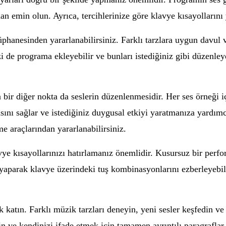
emin olun. Ayrıca, tercihlerinize göre klavye kısayollarını ya
phanesinden yararlanabilirsiniz. Farklı tarzlara uygun davul v
 de programa ekleyebilir ve bunları istediğiniz gibi düzenleyeb
r diğer nokta da seslerin düzenlenmesidir. Her ses örneği için
asını sağlar ve istediğiniz duygusal etkiyi yaratmanıza yardım
 araçlarından yararlanabilirsiniz.
e kısayollarınızı hatırlamanız önemlidir. Kusursuz bir perform
k yaparak klavye üzerindeki tuş kombinasyonlarını ezberleyebil
 katın. Farklı müzik tarzları deneyin, yeni sesler keşfedin ve
n ve kendinizi ifade etmek için tamamen ayrıntılı paragraflar