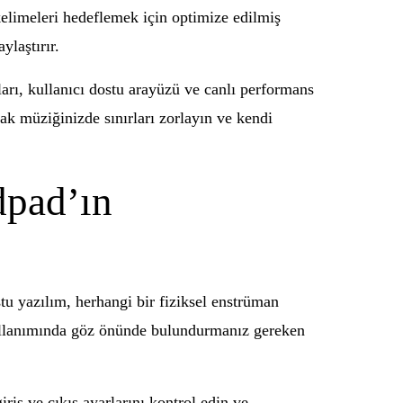
kelimeleri hedeflemek için optimize edilmiş
ylaştırır.
ları, kullanıcı dostu arayüzü ve canlı performans
ak müziğinizde sınırları zorlayın ve kendi
dpad’ın
tu yazılım, herhangi bir fiziksel enstrüman
 kullanımında göz önünde bulundurmanız gereken
iş ve çıkış ayarlarını kontrol edin ve