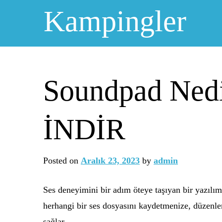
Skip
Kampingler
to
content
Soundpad Nedir
İNDİR
Posted on
Aralık 23, 2023
by
admin
Ses deneyimini bir adım öteye taşıyan bir yazılım
herhangi bir ses dosyasını kaydetmenize, düzenle
sağlar.