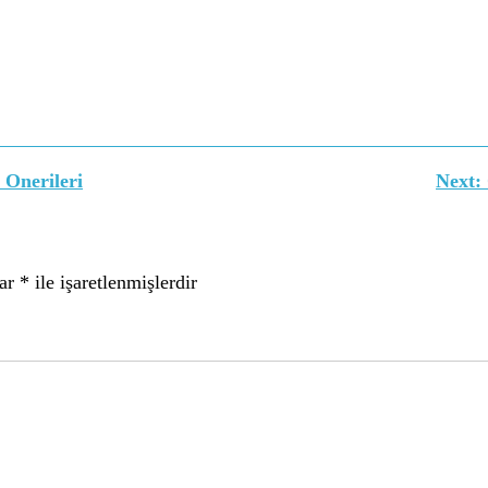
Onerileri
Next:
lar
*
ile işaretlenmişlerdir