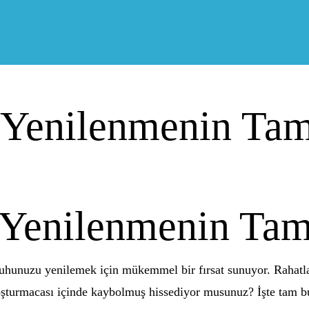
le Yenilenmenin T
le Yenilenmenin Ta
ruhunuzu yenilemek için mükemmel bir fırsat sunuyor. Rahatlatı
şturmacası içinde kaybolmuş hissediyor musunuz? İşte tam bu