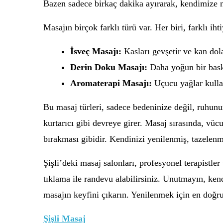
Bazen sadece birkaç dakika ayırarak, kendimize na
Masajın birçok farklı türü var. Her biri, farklı iht
İsveç Masajı:
Kasları gevşetir ve kan dola
Derin Doku Masajı:
Daha yoğun bir baskı 
Aromaterapi Masajı:
Uçucu yağlar kullana
Bu masaj türleri, sadece bedeninize değil, ruhunu
kurtarıcı gibi devreye girer. Masaj sırasında, vüc
bırakması gibidir. Kendinizi yenilenmiş, tazelenm
Şişli’deki masaj salonları, profesyonel terapistler
tıklama ile randevu alabilirsiniz. Unutmayın, kend
masajın keyfini çıkarın. Yenilenmek için en doğr
Şişli Masaj