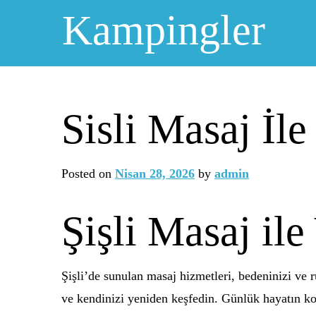
Skip
Kampingler
to
content
Sisli Masaj İ
Posted on
Nisan 28, 2026
by
admin
Şişli Masaj i
Şişli’de sunulan masaj hizmetleri, bedeninizi ve 
ve kendinizi yeniden keşfedin. Günlük hayatın ko