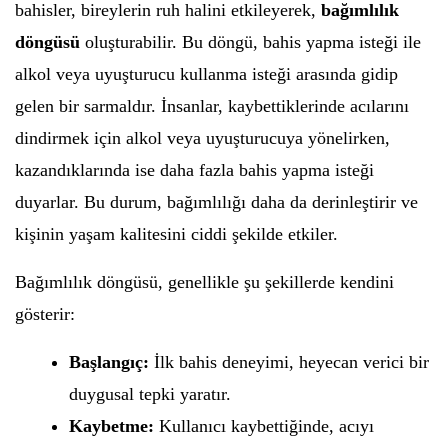
bahisler, bireylerin ruh halini etkileyerek,
bağımlılık
döngüsü
oluşturabilir. Bu döngü, bahis yapma isteği ile
alkol veya uyuşturucu kullanma isteği arasında gidip
gelen bir sarmaldır. İnsanlar, kaybettiklerinde acılarını
dindirmek için alkol veya uyuşturucuya yönelirken,
kazandıklarında ise daha fazla bahis yapma isteği
duyarlar. Bu durum, bağımlılığı daha da derinleştirir ve
kişinin yaşam kalitesini ciddi şekilde etkiler.
Bağımlılık döngüsü, genellikle şu şekillerde kendini
gösterir:
Başlangıç:
İlk bahis deneyimi, heyecan verici bir
duygusal tepki yaratır.
Kaybetme:
Kullanıcı kaybettiğinde, acıyı