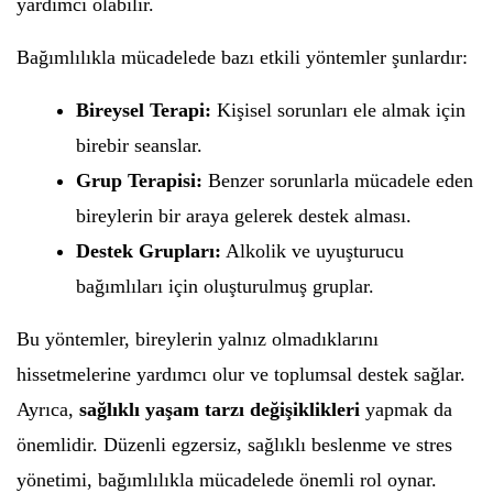
yardımcı olabilir.
Bağımlılıkla mücadelede bazı etkili yöntemler şunlardır:
Bireysel Terapi:
Kişisel sorunları ele almak için
birebir seanslar.
Grup Terapisi:
Benzer sorunlarla mücadele eden
bireylerin bir araya gelerek destek alması.
Destek Grupları:
Alkolik ve uyuşturucu
bağımlıları için oluşturulmuş gruplar.
Bu yöntemler, bireylerin yalnız olmadıklarını
hissetmelerine yardımcı olur ve toplumsal destek sağlar.
Ayrıca,
sağlıklı yaşam tarzı değişiklikleri
yapmak da
önemlidir. Düzenli egzersiz, sağlıklı beslenme ve stres
yönetimi, bağımlılıkla mücadelede önemli rol oynar.