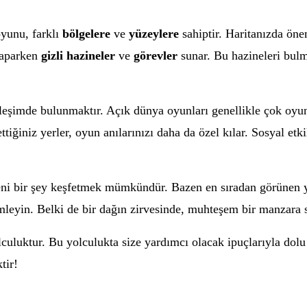
oyunu, farklı
bölgelere
ve
yüzeylere
sahiptir. Haritanızda önem
 yaparken
gizli hazineler
ve
görevler
sunar. Bu hazineleri bulm
ileşimde bulunmaktır. Açık dünya oyunları genellikle çok oyunc
ettiğiniz yerler, oyun anılarınızı daha da özel kılar. Sosyal e
yeni bir şey keşfetmek mümkündür. Bazen en sıradan görünen ye
mleyin. Belki de bir dağın zirvesinde, muhteşem bir manzara s
culuktur. Bu yolculukta size yardımcı olacak ipuçlarıyla dolu
tir!