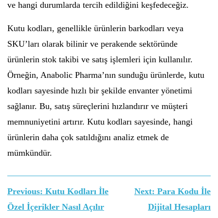
ve hangi durumlarda tercih edildiğini keşfedeceğiz.
Kutu kodları, genellikle ürünlerin barkodları veya
SKU’ları olarak bilinir ve perakende sektöründe
ürünlerin stok takibi ve satış işlemleri için kullanılır.
Örneğin, Anabolic Pharma’nın sunduğu ürünlerde, kutu
kodları sayesinde hızlı bir şekilde envanter yönetimi
sağlanır. Bu, satış süreçlerini hızlandırır ve müşteri
memnuniyetini artırır. Kutu kodları sayesinde, hangi
ürünlerin daha çok satıldığını analiz etmek de
mümkündür.
Yazı
Previous:
Kutu Kodları İle
Next:
Para Kodu İle
gezinmesi
Özel İçerikler Nasıl Açılır
Dijital Hesapları