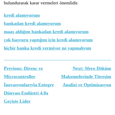
bulundurarak karar vermeleri önemlidir.
kredi alamıyorum
bankadan kredi alamıyorum
maaş aldığım bankadan kredi alamıyorum
çok başvuru yaptığım için kredi alamıyorum
hiçbir banka kredi vermiyor ne yapmalıyım
Yazı
Previous:
Direnç ve
Next:
Sfero Döküm
gezinmesi
Microcontroller
Malzemelerinde Titreşim
İnovasyonlarıyla Entegre
Analizi ve Optimizasyon
Dünyası Endüstri 4.0a
Geçişte Lider