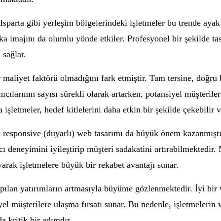
parta gibi yerleşim bölgelerindeki işletmeler bu trende ayak
a imajını da olumlu yönde etkiler. Profesyonel bir şekilde tas
 sağlar.
 maliyet faktörü olmadığını fark etmiştir. Tam tersine, doğru b
nıcılarının sayısı sürekli olarak artarken, potansiyel müşterile
 işletmeler, hedef kitlelerini daha etkin bir şekilde çekebilir 
e responsive (duyarlı) web tasarımı da büyük önem kazanmıştır
ı deneyimini iyileştirip müşteri sadakatini artırabilmektedir. 
yarak işletmelere büyük bir rekabet avantajı sunar.
apılan yatırımların artmasıyla büyüme gözlenmektedir. İyi bir 
l müşterilere ulaşma fırsatı sunar. Bu nedenle, işletmelerin 
 kritik bir adımdır.