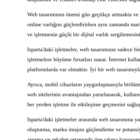
Web tasarımının önemi gün geçtikçe artmakta ve Is
online varlığını güçlendirirken aynı zamanda mark
ve işletmenin güçlü bir dijital varlık sergilemesini
Isparta'daki işletmeler, web tasarımının sadece bir
işletmelere büyüme fırsatları sunar. İnternet kulla
platformlarda var olmaktır. İyi bir web tasarımıyla
Ayrıca, mobil cihazların yaygınlaşmasıyla birlikt
web sitelerinin avantajından yararlanarak, kullanıc
her yerden işletme ile etkileşime geçmesini sağla
Isparta'daki işletmeler arasında web tasarımına y
oluşturma, marka imajını güçlendirme ve potansiye
artırma ve rekabet ortamında öne çıkma konusunda