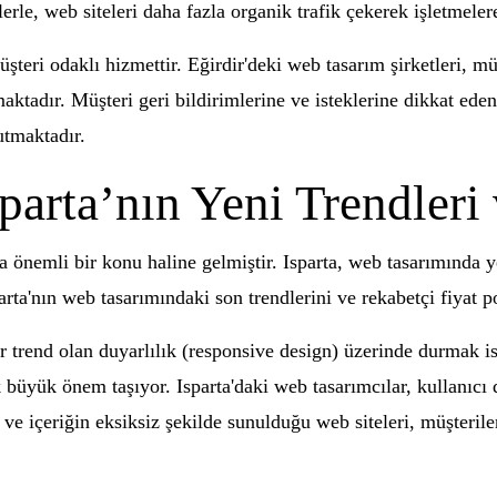
erle, web siteleri daha fazla organik trafik çekerek işletmele
şteri odaklı hizmettir. Eğirdir'deki web tasarım şirketleri, müş
adır. Müşteri geri bildirimlerine ve isteklerine dikkat eden 
utmaktadır.
arta’nın Yeni Trendleri v
a önemli bir konu haline gelmiştir. Isparta, web tasarımında ye
arta'nın web tasarımındaki son trendlerini ve rekabetçi fiyat po
ir trend olan duyarlılık (responsive design) üzerinde durmak i
 büyük önem taşıyor. Isparta'daki web tasarımcılar, kullanıcı 
ve içeriğin eksiksiz şekilde sunulduğu web siteleri, müşterileri