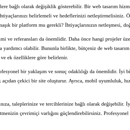
törlere bağlı olarak değişiklik gösterebilir. Bir web tasarım hi
htiyaçlarınızı belirlemeli ve hedeflerinizi netleştirmelisiniz. 
maşık bir platform mu gerekli? İhtiyaçlarınızın netleşmesi, doğ
mi ve referansları da önemlidir. Daha önce hangi projeler üzer
yardımcı olabilir. Bununla birlikte, bütçeniz de web tasarım f
ve ek özelliklere göre belirlenir.
fesyonel bir yaklaşım ve sonuç odaklılığı da önemlidir. İyi bir
k açıdan çekici bir site oluşturur. Ayrıca, mobil uyumluluk, 
ınıza, taleplerinize ve tercihlerinize bağlı olarak değişebilir. İ
tmenizin çevrimiçi varlığını güçlendirebilirsiniz. Profesyonel 