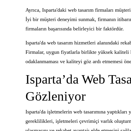
Ayrıca, Isparta'daki web tasarım firmaları müşte
İyi bir müşteri deneyimi sunmak, firmanın itibar
firmaların başarısında belirleyici bir faktördür.
Isparta'da web tasarım hizmetleri alanındaki rekab
Firmalar, uygun fiyatlarla birlikte yüksek kalite
odaklanmaması ve kaliteyi göz ardı etmemesi öneml
Isparta’da Web Tas
Gözleniyor
Isparta'da işletmelerin web tasarımına yaptıkları 
gereklilikleri, işletmeleri çevrimiçi varlık oluştu
ulaşmasını ve rekabet avantajı elde etmesini sağl