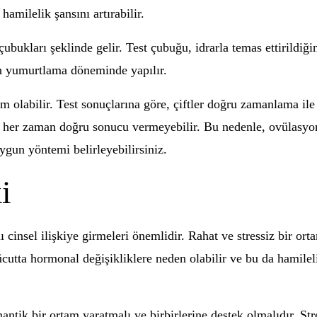
milelik şansını artırabilir.
 çubukları şeklinde gelir. Test çubuğu, idrarla temas ettirild
nın yumurtlama döneminde yapılır.
em olabilir. Test sonuçlarına göre, çiftler doğru zamanlama ile i
ya her zaman doğru sonucu vermeyebilir. Bu nedenle, ovülasyon 
ygun yöntemi belirleyebilirsiniz.
i
 cinsel ilişkiye girmeleri önemlidir. Rahat ve stressiz bir orta
ücutta hormonal değişikliklere neden olabilir ve bu da hamileli
omantik bir ortam yaratmalı ve birbirlerine destek olmalıdır. Str