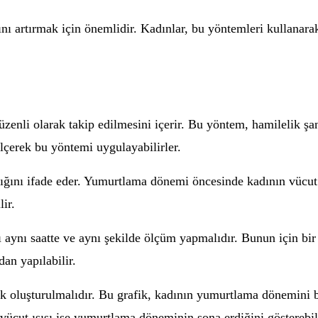
ı artırmak için önemlidir. Kadınlar, bu yöntemleri kullanara
zenli olarak takip edilmesini içerir. Bu yöntem, hamilelik şans
ölçerek bu yöntemi uygulayabilirler.
lığını ifade eder. Yumurtlama dönemi öncesinde kadının vücut 
lir.
ı aynı saatte ve aynı şekilde ölçüm yapmalıdır. Bunun için bir 
an yapılabilir.
k oluşturulmalıdır. Bu grafik, kadının yumurtlama dönemini b
r vücut ısısı ise yumurtlama döneminin sona erdiğini gösterebil