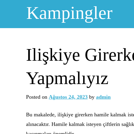
Skip
Kampingler
to
content
Ilişkiye Girer
Yapmalıyız
Posted on
Ağustos 24, 2023
by
admin
Bu makalede, ilişkiye girerken hamile kalmak istey
alınacaktır. Hamile kalmak isteyen çiftlerin sağlı
kaçınmaları önemlidir.