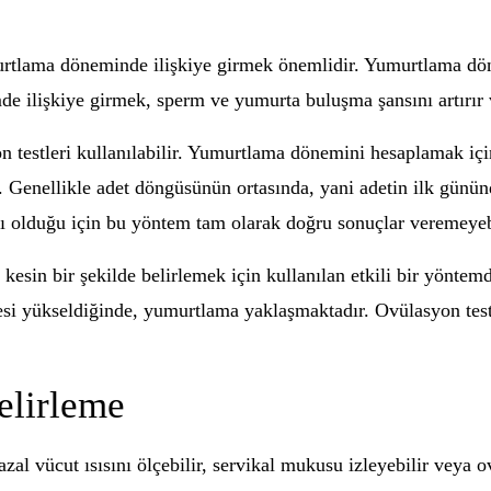
urtlama döneminde ilişkiye girmek önemlidir. Yumurtlama dön
e ilişkiye girmek, sperm ve yumurta buluşma şansını artırır ve
 testleri kullanılabilir. Yumurtlama dönemini hesaplamak içi
 Genellikle adet döngüsünün ortasında, yani adetin ilk günü
lı olduğu için bu yöntem tam olarak doğru sonuçlar veremeyeb
esin bir şekilde belirlemek için kullanılan etkili bir yöntemd
i yükseldiğinde, yumurtlama yaklaşmaktadır. Ovülasyon testl
lirleme
l vücut ısısını ölçebilir, servikal mukusu izleyebilir veya ovü