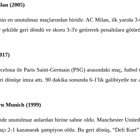
ilan (2005)
nin en unutulmaz maçlarından biridir. AC Milan, ilk yarıda 3-
şekilde geri döndü ve skoru 3-3'e getirerek penaltılara götürd
017)
ona ile Paris Saint-Germain (PSG) arasındaki maç, futbol tari
i dönüşe imza attı. 90 dakika sonunda 6-1'lik galibiyetle tur 
rn Munich (1999)
inde unutulmaz anlardan birine sahne oldu. Manchester Unite
e maçı 2-1 kazanarak şampiyon oldu. Bu geri dönüş, “Deli Kur