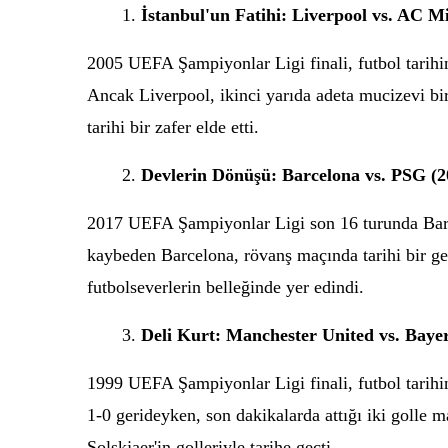
İstanbul'un Fatihi: Liverpool vs. AC M
2005 UEFA Şampiyonlar Ligi finali, futbol tarihi
Ancak Liverpool, ikinci yarıda adeta mucizevi bir 
tarihi bir zafer elde etti.
Devlerin Dönüşü: Barcelona vs. PSG (2
2017 UEFA Şampiyonlar Ligi son 16 turunda Barcel
kaybeden Barcelona, rövanş maçında tarihi bir ger
futbolseverlerin belleğinde yer edindi.
Deli Kurt: Manchester United vs. Baye
1999 UEFA Şampiyonlar Ligi finali, futbol tarih
1-0 gerideyken, son dakikalarda attığı iki goll
Solskjaer'in golleriyle tarihe geçti.