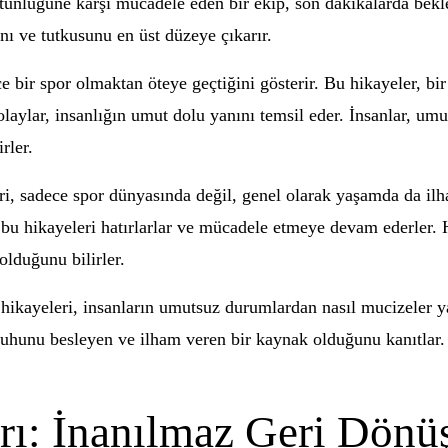
tünlüğüne karşı mücadele eden bir ekip, son dakikalarda beklen
ını ve tutkusunu en üst düzeye çıkarır.
 bir spor olmaktan öteye geçtiğini gösterir. Bu hikayeler, bir
olaylar, insanlığın umut dolu yanını temsil eder. İnsanlar, u
rler.
, sadece spor dünyasında değil, genel olarak yaşamda da ilham 
a bu hikayeleri hatırlarlar ve mücadele etmeye devam ederler
lduğunu bilirler.
ikayeleri, insanların umutsuz durumlardan nasıl mucizeler yar
ruhunu besleyen ve ilham veren bir kaynak olduğunu kanıtlar.
rı: İnanılmaz Geri Dönü