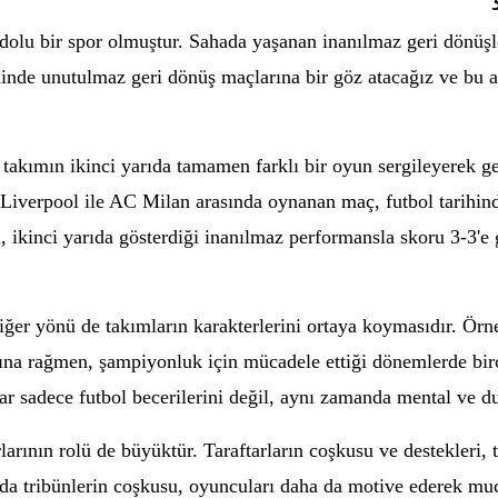
dolu bir spor olmuştur. Sahada yaşanan inanılmaz geri dönüşler
ihinde unutulmaz geri dönüş maçlarına bir göz atacağız ve bu an
r takımın ikinci yarıda tamamen farklı bir oyun sergileyerek g
iverpool ile AC Milan arasında oynanan maç, futbol tarihind
, ikinci yarıda gösterdiği inanılmaz performansla skoru 3-3'e 
 diğer yönü de takımların karakterlerini ortaya koymasıdır. Ö
ına rağmen, şampiyonluk için mücadele ettiği dönemlerde birç
ar sadece futbol becerilerini değil, aynı zamanda mental ve duy
rlarının rolü de büyüktür. Taraftarların coşkusu ve destekleri,
arda tribünlerin coşkusu, oyuncuları daha da motive ederek muc