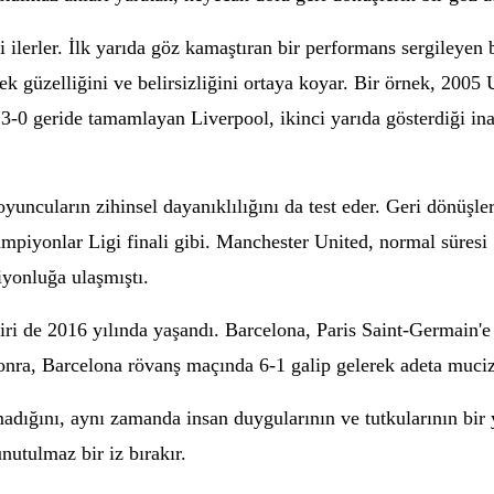
i ilerler. İlk yarıda göz kamaştıran bir performans sergileyen 
ek güzelliğini ve belirsizliğini ortaya koyar. Bir örnek, 2005
 3-0 geride tamamlayan Liverpool, ikinci yarıda gösterdiği i
, oyuncuların zihinsel dayanıklılığını da test eder. Geri dönüşle
ampiyonlar Ligi finali gibi. Manchester United, normal süres
yonluğa ulaşmıştı.
biri de 2016 yılında yaşandı. Barcelona, Paris Saint-Germain'
onra, Barcelona rövanş maçında 6-1 galip gelerek adeta mucizev
adığını, aynı zamanda insan duygularının ve tutkularının bir
nutulmaz bir iz bırakır.