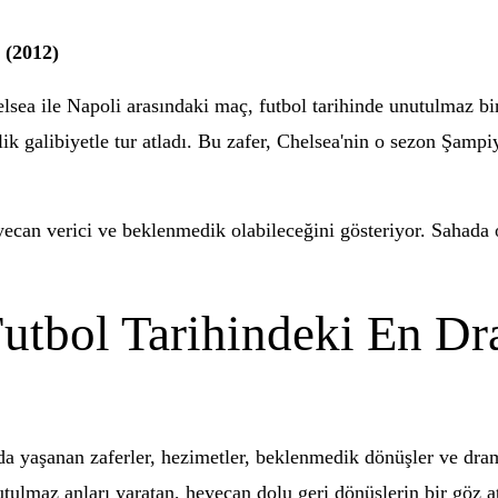
 (2012)
ea ile Napoli arasındaki maç, futbol tarihinde unutulmaz bi
ik galibiyetle tur atladı. Bu zafer, Chelsea'nin o sezon Şamp
ecan verici ve beklenmedik olabileceğini gösteriyor. Sahada 
utbol Tarihindeki En Dr
da yaşanan zaferler, hezimetler, beklenmedik dönüşler ve drama
utulmaz anları yaratan, heyecan dolu geri dönüşlerin bir göz a