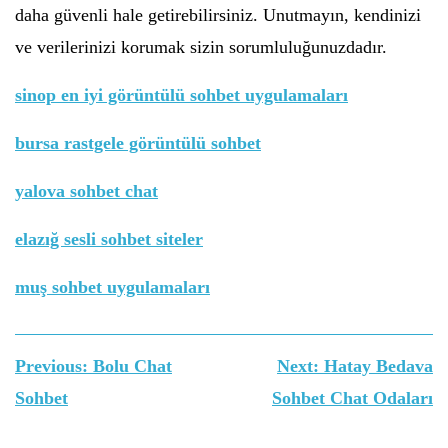
daha güvenli hale getirebilirsiniz. Unutmayın, kendinizi
ve verilerinizi korumak sizin sorumluluğunuzdadır.
sinop en iyi görüntülü sohbet uygulamaları
bursa rastgele görüntülü sohbet
yalova sohbet chat
elazığ sesli sohbet siteler
muş sohbet uygulamaları
Yazı
Previous:
Bolu Chat
Next:
Hatay Bedava
gezinmesi
Sohbet
Sohbet Chat Odaları