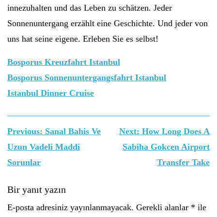
innezuhalten und das Leben zu schätzen. Jeder
Sonnenuntergang erzählt eine Geschichte. Und jeder von
uns hat seine eigene. Erleben Sie es selbst!
Bosporus Kreuzfahrt Istanbul
Bosporus Sonnenuntergangsfahrt Istanbul
Istanbul Dinner Cruise
Yazı
Previous:
Sanal Bahis Ve
Next:
How Long Does A
gezinmesi
Uzun Vadeli Maddi
Sabiha Gokcen Airport
Sorunlar
Transfer Take
Bir yanıt yazın
E-posta adresiniz yayınlanmayacak.
Gerekli alanlar
*
ile