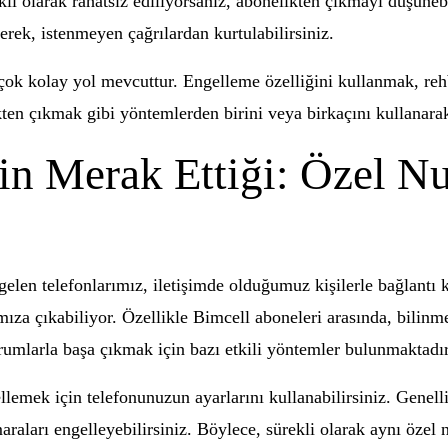
i olarak rahatsız ediliyorsanız, abonelikten çıkmayı düşünebil
erek, istenmeyen çağrılardan kurtulabilirsiniz.
ok kolay yol mevcuttur. Engelleme özelliğini kullanmak, rehb
en çıkmak gibi yöntemlerden birini veya birkaçını kullanarak,
in Merak Ettiği: Özel N
gelen telefonlarımız, iletişimde olduğumuz kişilerle bağlantı
şımıza çıkabiliyor. Özellikle Bimcell aboneleri arasında, bil
urumlarla başa çıkmak için bazı etkili yöntemler bulunmaktadır
lemek için telefonunuzun ayarlarını kullanabilirsiniz. Genelli
araları engelleyebilirsiniz. Böylece, sürekli olarak aynı öze