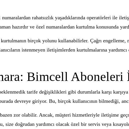
 numaralardan rahatsızlık yaşadıklarında operatörleri ile ilet
 zaman hazırdır ve özel numaralardan kurtulma konusunda yardı
 kurtulmanın birçok yolunu kullanabilirler. Çağrı engelleme, 
lanıcıların istenmeyen iletişimlerden kurtulmalarına yardımcı o
ara: Bimcell Aboneleri İ
eklenmedik tarife değişiklikleri gibi durumlarla karşı karşıya k
urada devreye giriyor. Bu, birçok kullanıcının bilmediği, anca
azen zor olabilir. Ancak, müşteri hizmetleriyle iletişime geç
, size doğrudan yardımcı olacak özel bir servis veya kısayol