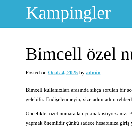
Skip
Kampingler
to
content
Bimcell özel n
Posted on
Ocak 4, 2025
by
admin
Bimcell kullanıcıları arasında sıkça sorulan bir 
gelebilir. Endişelenmeyin, size adım adım rehber
Öncelikle, özel numaradan çıkmak istiyorsanız, B
yapmak önemlidir çünkü sadece hesabınıza giriş y