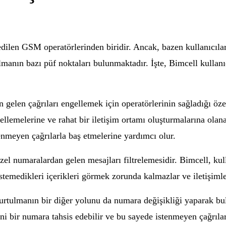
dilen GSM operatörlerinden biridir. Ancak, bazen kullanıcılar
lmanın bazı püf noktaları bulunmaktadır. İşte, Bimcell kullanı
 gelen çağrıları engellemek için operatörlerinin sağladığı özel
llemelerine ve rahat bir iletişim ortamı oluşturmalarına olanak 
enmeyen çağrılarla baş etmelerine yardımcı olur.
zel numaralardan gelen mesajları filtrelemesidir. Bimcell, kul
temedikleri içerikleri görmek zorunda kalmazlar ve iletişimleri
urtulmanın bir diğer yolunu da numara değişikliği yaparak bula
ni bir numara tahsis edebilir ve bu sayede istenmeyen çağrıları