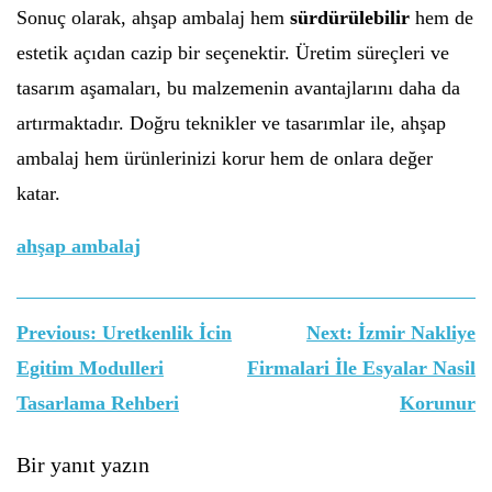
Sonuç olarak, ahşap ambalaj hem
sürdürülebilir
hem de
estetik açıdan cazip bir seçenektir. Üretim süreçleri ve
tasarım aşamaları, bu malzemenin avantajlarını daha da
artırmaktadır. Doğru teknikler ve tasarımlar ile, ahşap
ambalaj hem ürünlerinizi korur hem de onlara değer
katar.
ahşap ambalaj
Yazı
Previous:
Uretkenlik İcin
Next:
İzmir Nakliye
gezinmesi
Egitim Modulleri
Firmalari İle Esyalar Nasil
Tasarlama Rehberi
Korunur
Bir yanıt yazın